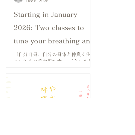
Dec 5, 2025
Starting in January
2026: Two classes to
tune your breathing and
body
「自分自身、自分の身体と仲良く生き
る」ための稽古場です。 「姿」をとと
のえるクラス、「在り方」をととのえ
るクラスの2つのクラスがあります。