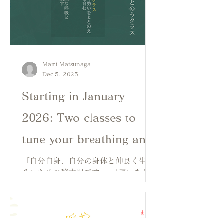
Mami Matsunaga
Dec 5, 2025
Starting in January
2026: Two classes to
tune your breathing and
body
「自分自身、自分の身体と仲良く生き
る」ための稽古場です。 「姿」をとと
のえるクラス、「在り方」をととのえ
るクラスの2つのクラスがあります。