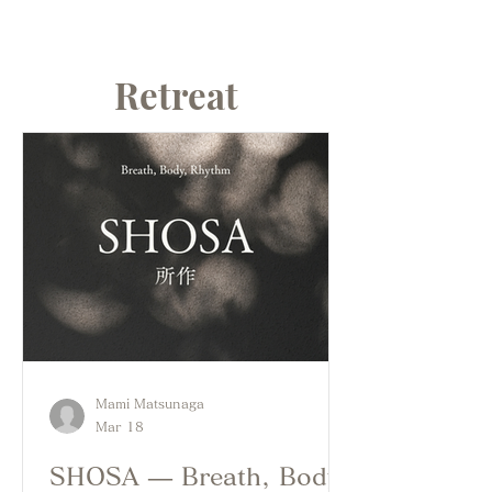
- 10:00pm>
Retreat
Mami Matsunaga
Mar 18
SHOSA — Breath, Body,