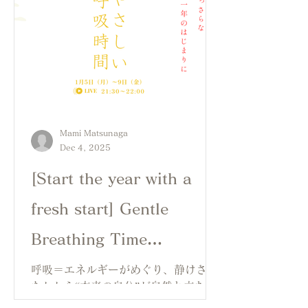
Mami Matsunaga
Dec 4, 2025
[Start the year with a
fresh start] Gentle
Breathing Time
~Mutsuki~ <January 5th
呼吸＝エネルギーがめぐり、静けさの
なかから“本来の自分”が自然と立ち上
(Mon) - 9th (Fri) 9:30pm
がってくるのを感じられる30分です。