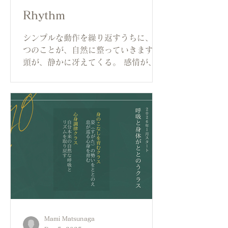
Rhythm
シンプルな動作を繰り返すうちに、三
つのことが、自然に整っていきます。
頭が、静かに冴えてくる。 感情が、内
側から自然に湧き起こる。 からだの中
心に、自分という感覚がくっきりと宿
る。 思考でも、感情でも、からだでも
なく、その三つが同時に、ひとつにな
る瞬間があります。
Mami Matsunaga