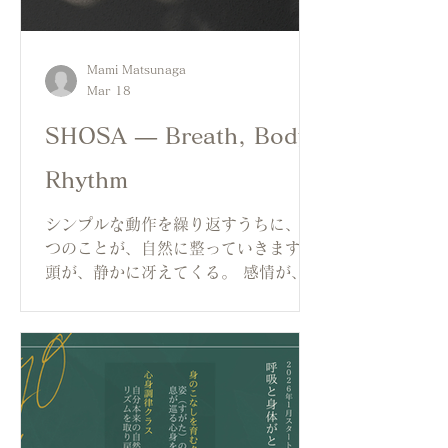
Mami Matsunaga
Mar 18
SHOSA — Breath, Body,
Rhythm
シンプルな動作を繰り返すうちに、三
つのことが、自然に整っていきます。
頭が、静かに冴えてくる。 感情が、内
側から自然に湧き起こる。 からだの中
心に、自分という感覚がくっきりと宿
る。 思考でも、感情でも、からだでも
なく、その三つが同時に、ひとつにな
る瞬間があります。