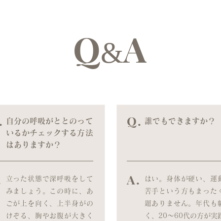
Q
A
&
.
Q.
自分の呼吸がととのって
誰でもできますか？
いるかチェックする方法
はありますか？
.
A.
立った状態で深呼吸をして
はい。身体が硬い、運
みましょう。この時に、あ
苦手という方もまった
ごが上を向く、上半身がの
題ありません。年代も
けぞる、胸やお腹が大きく
く、20〜60代の方が実