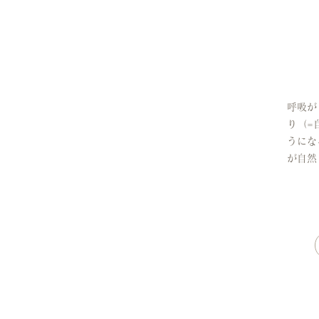
呼吸が
り（=
うにな
が自然