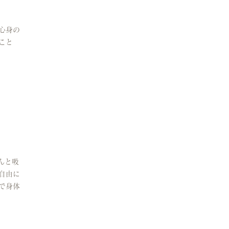
心身の
こと
んと吸
自由に
で身体