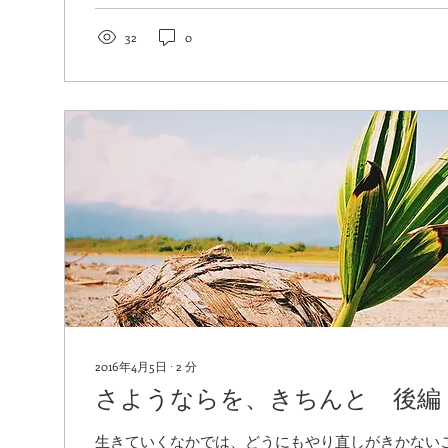
32
0
2016年4月5日
∙
2
分
さようならを、きちんと 後編
生きていくなかでは、どうにもやり直しがきかない