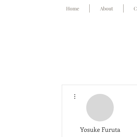
Home
About
C
その他
Yosuke Furuta