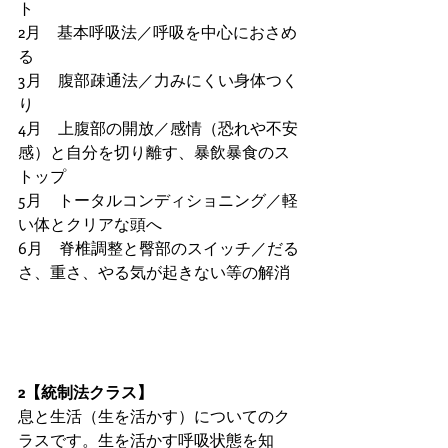
ト
2月　基本呼吸法／呼吸を中心におさめ
る
3月　腹部疎通法／力みにくい身体つく
り
4月　上腹部の開放／感情（恐れや不安
感）と自分を切り離す、暴飲暴食のス
トップ
5月　トータルコンディショニング／軽
い体とクリアな頭へ
6月　脊椎調整と臀部のスイッチ／だる
さ、重さ、やる気が起きない等の解消
2【統制法クラス】
息と生活（生を活かす）についてのク
ラスです。生を活かす呼吸状態を知