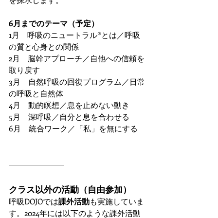
6月までのテーマ（予定）
1月　呼吸のニュートラル®️とは／呼吸
の質と心身との関係
2月　脳幹アプローチ／自他への信頼を
取り戻す
3月　自然呼吸の回復プログラム／日常
の呼吸と自然体
4月　動的瞑想／息を止めない動き
5月　深呼吸／自分と息を合わせる
6月　統合ワーク／「私」を無にする
クラス以外の活動（自由参加）
呼吸DOJOでは
課外活動
も実施していま
す。2024年には以下のような課外活動