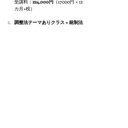
受講料：
224,000円
（17000円 × 12
カ月+税）
調整法テーマありクラス + 統制法
オンラインクラス
受講料：
264000円
（20000円 
× 12
カ月+税）
統制法オンラインクラス（6ヶ月
間）
受講料：
165000円
（税込）
----2年目以降の方は下記も選択肢
になります----
調整法テーマなしクラス + 統制法
オンラインクラス