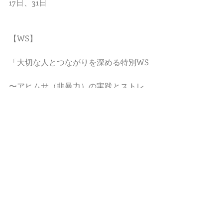
17日、31日
【WS】
「大切な人とつながりを深める特別WS
〜アヒムサ（非暴力）の実践とストレ
スマネジメント〜」
自分の気持ちをどう扱うか、相手との
関係の中でアヒムサであるための方法
を探求します。
24日（木）19:00〜21:00 @神田楽道庵 
¥5000
https://www.facebook.com/events/1690
799634537873/