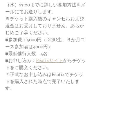
（水）23:00までに詳しい参加方法をメ
ールにてお送りします。
※チケット購入後のキャンセルおよび
返金はお受けしておりません。あらか
じめご了承ください。
■参加費：5000円（DOJO生、６か月コ
ース参加者は4000円）
■最低催行人数　4名 
■お申し込み：
Peatixサイト
からチケッ
トをご購入ください。 
＊正式なお申し込みはPeatixでチケッ
トを購入された時点で完了いたしま
す。 
＊お申し込み期限は開催前日＜11月11日
（水）20:00迄＞です。 
＊領収書が必要な方は、Peatixの受付
メールからダウンロードが可能です。
INFORMATIONS