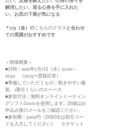
たい、足腰を鍛えたい、心身の滞りを
解消したい、巡る心身を手に入れた
い、お尻の下垂が気になる
＊7/9（金）の
こちらのクラス
と合わせ
ての受講がおすすめです
＜開催概要＞ 
■日時：2021年7月7日（水）21:00～
22:30　（22:15〜質疑応答）　 
■準備していただくもの：動きやすい服
装、1畳分くらいのスペース
■参加方法：無料オンラインミーティン
グソフトZoomを使用します。詳細はお
申込み後のメールをご確認ください。
■参加費：5000円（DOJO生は割引コー
ドを入力してください）　 ※チケット