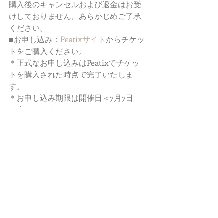
購入後のキャンセルおよび返金はお受
けしておりません。あらかじめご了承
ください。
■お申し込み：
Peatixサイト
からチケッ
トをご購入ください。 
＊正式なお申し込みはPeatixでチケッ
トを購入された時点で完了いたしま
す。 
＊お申し込み期限は開催日＜7月7日
（水）19:00迄＞です。 
＊領収書が必要な方は、Peatixの受付
メールからダウンロードが可能です。
INFORMATIONS