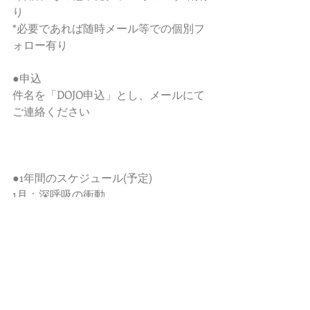
り
*必要であれば随時メール等での個別フ
ォロー有り
●申込
件名を「DOJO申込」とし、メールにて
ご連絡ください
●1年間のスケジュール(予定)
1月：深呼吸の衝動
2月：自然呼吸の回復プログラム
3月：身体のコーディネート
4月：脊椎の調整
5月：横隔膜の解放
6月：基本呼吸法
7月：陰性刺激