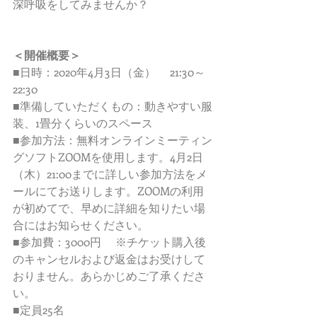
深呼吸をしてみませんか？  
＜開催概要＞ 
■日時：2020年4月3日（金）　 21:30～
22:30　　 
■準備していただくもの：動きやすい服
装、1畳分くらいのスペース
■参加方法：無料オンラインミーティン
グソフトZOOMを使用します。4月2日
（木）21:00までに詳しい参加方法をメ
ールにてお送りします。ZOOMの利用
が初めてで、早めに詳細を知りたい場
合にはお知らせください。  
■参加費：3000円　 ※チケット購入後
のキャンセルおよび返金はお受けして
おりません。あらかじめご了承くださ
い。  
■定員25名  