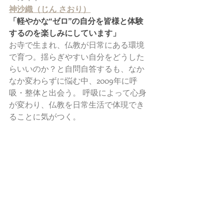
神沙織（じん さおり）
「軽やかな“ゼロ”の自分を皆様と体験
するのを楽しみにしています」
お寺で生まれ、仏教が日常にある環境
で育つ。揺らぎやすい自分をどうした
らいいのか？と自問自答するも、なか
なか変わらずに悩む中、2009年に呼
吸・整体と出会う。 呼吸によって心身
が変わり、仏教を日常生活で体現でき
ることに気がつく。
また、産後に調子を崩したことで、立
ち止まって自分に立ち返る重要性を痛
感。
「お寺で呼吸」を通じて、仏教を体感
しフラットな自分を取り戻してもらう
クラスを開催中。
介川広美（すけがわ ひろみ）