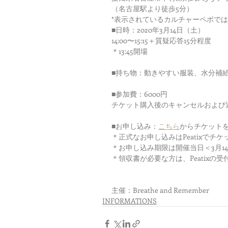
（名古屋駅より徒歩5分）
*表示されているカルチャーペポで
■日時：2020年3月14日（土）　
14:00〜15:15＋質疑応答15分程度
＊13:45開場
■持ち物：動きやすい服装、水分補
■参加費：6000円　
チケット購入後のキャンセルおよび
■お申し込み：
こちら
からチケット
＊正式なお申し込みはPeatixで
＊お申し込み期限は開催当日＜3月14日
＊領収書が必要な方は、Peatix
主催：Breathe and Remember　
INFORMATIONS