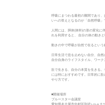
呼吸にまつわる最初の難関であり、多
いへの答えとなるのが「自然呼吸」
人間には、胴体(体幹)の形の変化に
れを利用すると、 自分の体の動きと
動きの中で呼吸が自然で在るという
日常生活で息を止めない自分、自然
自分自身のライフスタイル、ワークス
肚で生きる、自分の本質を生きる。
には特におすすめです。日常的に肚
やり方です。
■開催場所
ブルースター会議室
愛知県名古屋市中村区則武1-13-9 