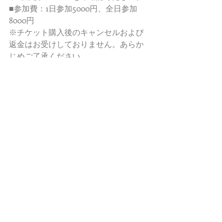
■参加費：1日参加5000円、全日参加
8000円
※チケット購入後のキャンセルおよび
返金はお受けしておりません。あらか
じめご了承ください。
■お申し込み：
Peatixサイト
からチケッ
トをご購入ください。
＊正式なお申し込みはPeatixでチケッ
トを購入された時点で完了いたしま
す。
＊お申し込み期限は開催日＜8月14日
（日）18:00迄＞です。
＊領収書が必要な方は、Peatixの受付
メールからダウンロードが可能です。